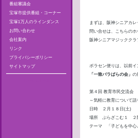
番組審議会
宝塚市提供番組・コーナー
宝塚1万人のラインダンス
まずは、阪神シニアカレ
お問い合わせ
問い合せは、こちらのホ
会社案内
阪神シニアマジッククラブ ホーム
リンク
プライバシーポリシー
ボラセン便りは、以前イ
サイトマップ
「一致バラばらの会」
の
Tweets by fm835
第４回 教育市民交流会
～気軽に教育について語
日時 ２月１８日(土)
場所 ぷらざこむ１ 
テーマ 「子どもを中心