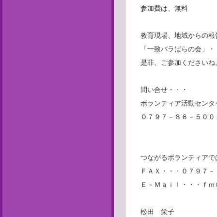
参加費は、無料
教育現場、地域からの報
「一致バラばらの会」・
是非、ご参加くださいね
問い合せ・・・
ボランティア活動センタ
０７９７－８６－５００
つながるボランティアで
ＦＡＸ・・・０７９７－
Ｅ－Ｍａｉｌ・・・ｆｍ
松田 栄子