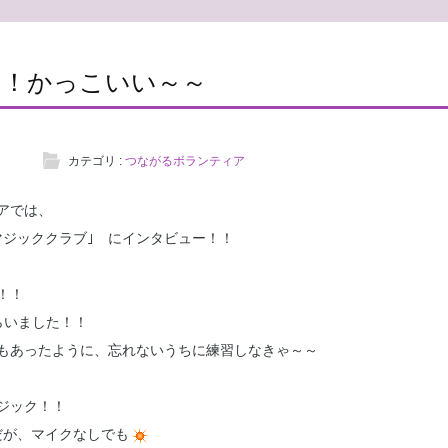
！！かっこいい～～
カテゴリ :
つながるボランティア
アでは、
マジッククラブ｣ にインタビュー！！
！！
らいました！！
もあったように、忘れないうちに練習しなきゃ～～
ジック！！
だが、マイクなしでも