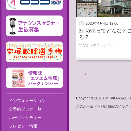
2026年4月4日 12:00
zukavoってどんなと
ろ？
つながるボランティア
Post navigation
←
←
Copyright©2016 FM TAKARAZUKA 8
インフォメーション
このホームページに掲載のイラスト・
全番組ブログ一覧
パーソナリティー
プレゼント情報